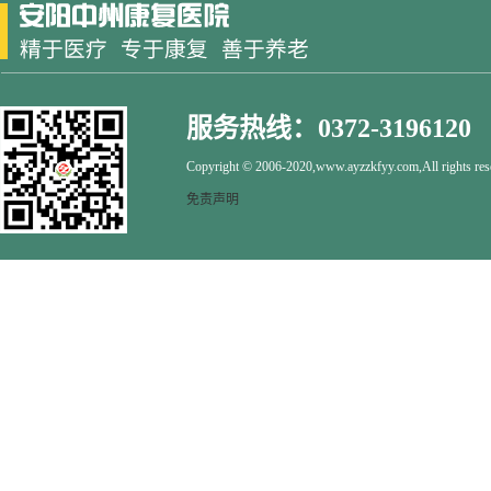
服务热线：0372-3196120
Copyright © 2006-2020,www.ayzzkfyy.com,All rights res
免责声明