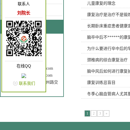
儿童康复的理念
联系人
康复园地
刘院长
康复治疗是治疗不是锻
长期卧床重症患者健康
联系我们
脑卒中后不******
联系人：刘院长
手 机：18637262866
为什么要进行卒中后的
电 话：0372-3196120
颈椎病的综合康复治疗
Q Q： 2602760196
在线QQ
邮 箱：ayzzkfyy@163.com
脑中风后如何进行康复
网 址：www.ayzzkfyy.com
地 址： 安钢大道与中州路交
康复训练忌盲目
联系我们
叉口（原老五院）
冬季心脑血管病人尤其
1
2
3
»