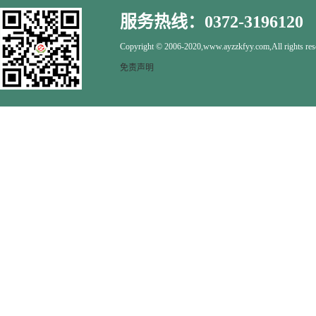
服务热线：0372-3196120
Copyright © 2006-2020,www.ayzzkfyy.com,All rights res
免责声明