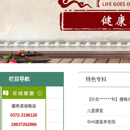
栏目导航
特色专科
医院简介
【针灸******科】腰
医疗环境
服务咨询电话
儿童康复
0372-3196120
特色医疗
中州康复养老院
18637262866
就诊指南