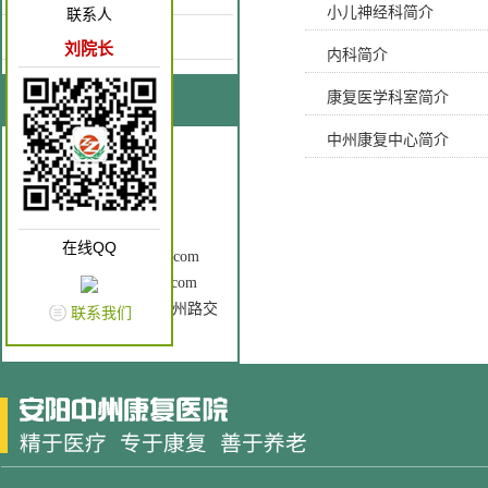
小儿神经科简介
联系人
康复园地
刘院长
内科简介
康复医学科室简介
联系我们
中州康复中心简介
联系人：刘院长
手 机：18637262866
电 话：0372-3196120
Q Q： 2602760196
在线QQ
邮 箱：ayzzkfyy@163.com
网 址：www.ayzzkfyy.com
地 址： 安钢大道与中州路交
联系我们
叉口（原老五院）