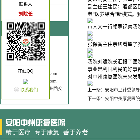
联系人
副主任王建民；殷都区
康复园地
刘院长
老“医养结合”新模式。
市人大一行领导视察我
联系我们
联系人：刘院长
张保香主住亲切看望了
手 机：18637262866
电 话：0372-3196120
我院刘斌院长汇报了医
Q Q： 2602760196
事业是利国利民的好事
在线QQ
邮 箱：ayzzkfyy@163.com
对中州康复医院未来发
网 址：www.ayzzkfyy.com
地 址： 安钢大道与中州路交
联系我们
上一条：
安阳市卫计委领导
叉口（原老五院）
下一条：
安阳中州康复医院