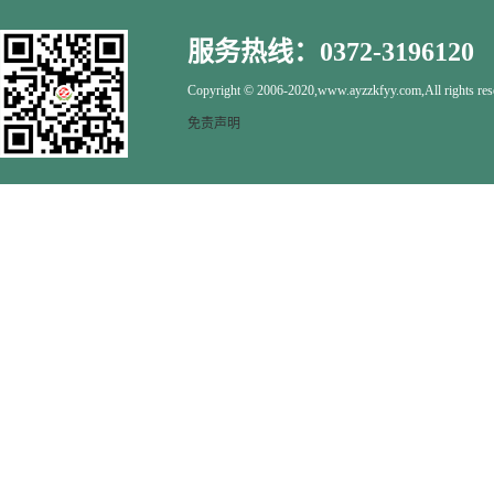
服务热线：0372-3196120
Copyright © 2006-2020,www.ayzzkfyy.com,All rights res
免责声明