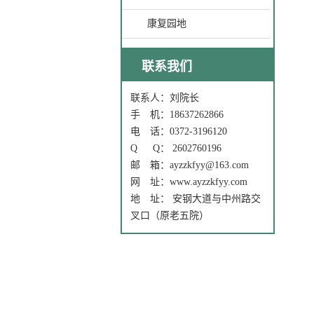
康复园地
联系我们
联系人：刘院长
手 机：18637262866
电 话：0372-3196120
Q Q： 2602760196
邮 箱：ayzzkfyy@163.com
网 址：www.ayzzkfyy.com
地 址： 安钢大道与中州路交
叉口（原老五院）