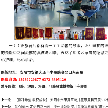
一面面锦旗背后都有着一个个温馨的故事，火红鲜艳的锦
的是医患之间流露的真诚与和谐，表达了患者及家属的感激
心护理，尽心诊治。
医院地址
：
安阳市安钢大道与中州路交叉口东南角
医康咨询:
13939220877
0372-3305120
乘车路线：
1
路、
18
路、
39
路、
41
路殷墟博物院下车即到
上一条：
【播种希望 收获成长】 安阳中州康复医院儿童康复科开展3.1
下一条：
童心|童乐-走进自然乐园---中州康复医院儿童康复科举办"庆六