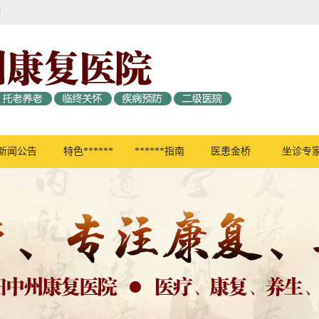
！
新闻公告
特色******
******指南
医患金桥
坐诊专