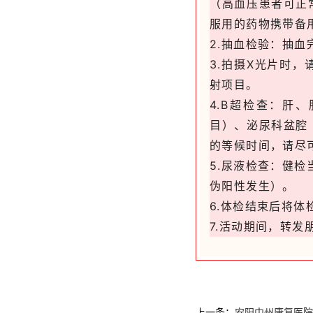
（高血压患者可正
服用的药物携带备
2.抽血检验：抽
3.拍摄X光片时
射项目。
4.B超检查：肝
目）、泌尿科盆腔
的等候时间，请尽
5.尿液检查：健检
伪阳性发生）。
6.体检结束后将
7.活动期间，转发
上一条：
安阳中州康复医院