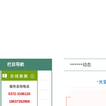
栏目导航
******动态
医院简介
“关
医疗环境
服务咨询电话
0372-3196120
特色医疗
18637262866
就诊指南