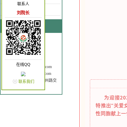
联系人
康复园地
刘院长
联系我们
联系人：刘院长
手 机：18637262866
电 话：0372-3196120
Q Q： 2602760196
在线QQ
邮 箱：ayzzkfyy@163.com
网 址：www.ayzzkfyy.com
地 址： 安钢大道与中州路交
联系我们
叉口（原老五院）
为迎接2
特推出“关爱
性同胞献上一