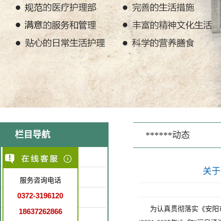
栏目导航
******动态
医院简介
关于
医疗环境
服务咨询电话
0372-3196120
特色医疗
为认真贯彻落实《安阳市
18637262866
就诊指南