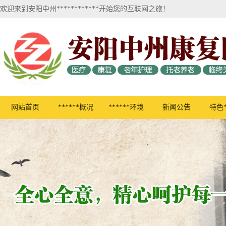
欢迎来到安阳中州************开始您的互联网之旅！
网站首页
******概况
******环境
新闻公告
特色*