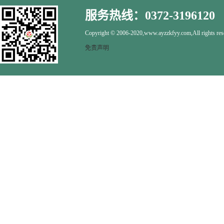
服务热线：0372-3196120
Copyright © 2006-2020,www.ayzzkfyy.com,All rights res
免责声明