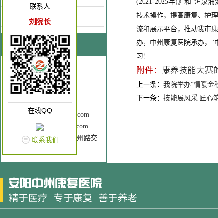
(2021-2025年)》
联系人
技术操作，提高康复、护理
康复园地
刘院长
流和展示平台，推动我市康
办，中州康复医院承办，"
联系我们
习！
联系人：刘院长
附件：
康养技能大赛的
手 机：18637262866
上一条：
我院举办“情暖金
电 话：0372-3196120
下一条：
技能展风采 匠心
Q Q： 2602760196
在线QQ
邮 箱：ayzzkfyy@163.com
网 址：www.ayzzkfyy.com
地 址： 安钢大道与中州路交
联系我们
叉口（原老五院）