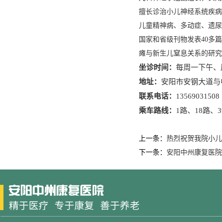
擅长诊治小儿神经系统疾病
儿童精神病、多动症、遗尿
国家和省级刊物发表
40
多篇
瘫与新生儿窒息关系的研究
坐诊时间：
每周一下午、
地址：
安阳市安钢大道与
联系电话：
13569031508
乘车路线：
1
路、
18
路、
3
上一条：
热烈祝贺我院小儿
下一条：
安阳中州康复医院