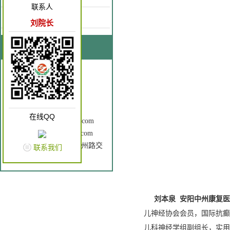
联系人
康复园地
刘院长
联系我们
联系人：刘院长
手 机：18637262866
电 话：0372-3196120
Q Q： 2602760196
在线QQ
邮 箱：ayzzkfyy@163.com
网 址：www.ayzzkfyy.com
地 址： 安钢大道与中州路交
联系我们
叉口（原老五院）
刘本泉
安阳中州康复医
儿神经协会会员，国际抗癫
儿科神经学组副组长，实用