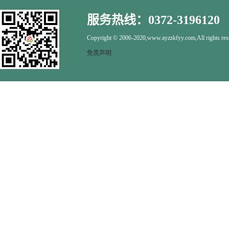
服务热线：0372-3196120
Copyright © 2006-2020,www.ayzzkfyy.com,All rights res
免责声明