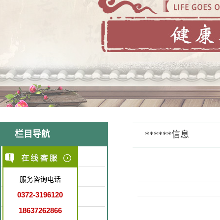
栏目导航
******信息
医院简介
医疗环境
服务咨询电话
0372-3196120
特色医疗
18637262866
就诊指南