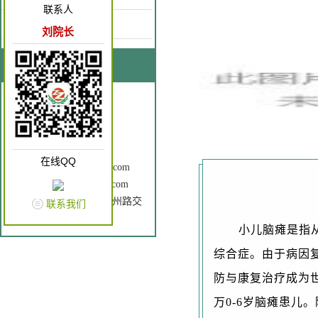
联系人
康复园地
刘院长
联系我们
联系人：刘院长
手 机：18637262866
电 话：0372-3196120
Q Q： 2602760196
在线QQ
邮 箱：ayzzkfyy@163.com
网 址：www.ayzzkfyy.com
地 址： 安钢大道与中州路交
联系我们
叉口（原老五院）
小儿脑瘫是指
综合症。由于病因
防与康复治疗成为世
万0-6岁脑瘫患儿