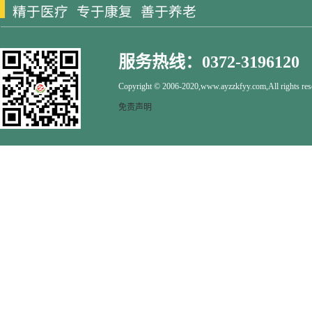
服务热线：0372-3196120
Copyright © 2006-2020,www.ayzzkfyy.com,All rights res
免责声明