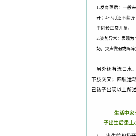
1.发育落后：一般
开；4~5月还不翻
于同龄正常儿童。
2.
姿势异常：表现为
奶，哭声微弱或阵阵
另外还有流口水
下肢交叉；四肢运
己孩子出现以上所
生活中家
子出生后患上
出生前积极