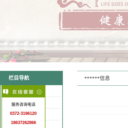
栏目导航
******信息
医院简介
医疗环境
服务咨询电话
0372-3196120
特色医疗
18637262866
就诊指南