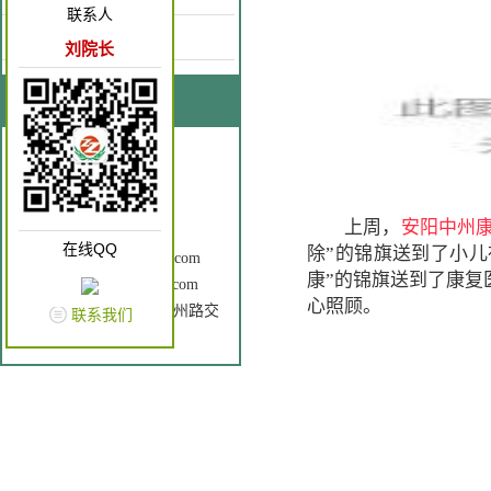
联系人
康复园地
刘院长
联系我们
联系人：刘院长
手 机：18637262866
电 话：0372-3196120
上周，
安阳中州
Q Q： 2602760196
在线QQ
除”的锦旗送到了小儿
邮 箱：ayzzkfyy@163.com
康”的锦旗送到了康复
网 址：www.ayzzkfyy.com
心照顾。
地 址： 安钢大道与中州路交
联系我们
叉口（原老五院）