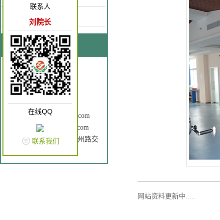
联系人
康复园地
刘院长
联系我们
联系人：刘院长
手 机：18637262866
电 话：0372-3196120
Q Q： 2602760196
在线QQ
邮 箱：ayzzkfyy@163.com
网 址：www.ayzzkfyy.com
地 址： 安钢大道与中州路交
联系我们
叉口（原老五院）
网站资料更新中.....