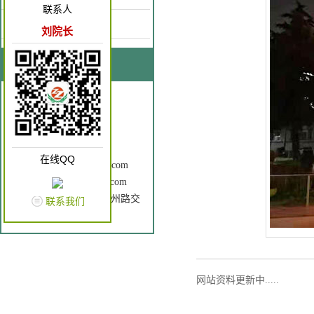
联系人
康复园地
刘院长
联系我们
联系人：刘院长
手 机：18637262866
电 话：0372-3196120
Q Q： 2602760196
在线QQ
邮 箱：ayzzkfyy@163.com
网 址：www.ayzzkfyy.com
地 址： 安钢大道与中州路交
联系我们
叉口（原老五院）
网站资料更新中.....